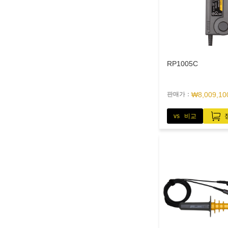
RP1005C
판매가：
₩8,009,10
vs 비교