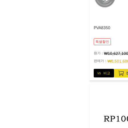
PVA8350
특별할인
원가：
₩10,627,10
판매가：
₩8,501,68
vs 비교