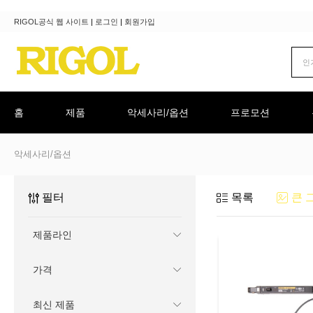
RIGOL공식 웹 사이트
|
로그인
|
회원가입
홈
제품
악세사리/옵션
프로모션
악세사리/옵션
필터
목록
큰 
제품라인
가격
최신 제품