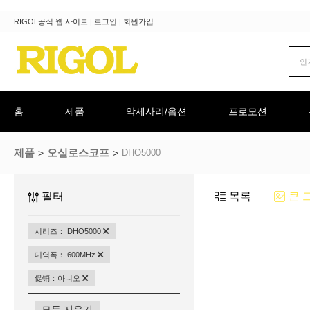
RIGOL공식 웹 사이트
|
로그인
|
회원가입
홈
제품
악세사리/옵션
프로모션
제품
오실로스코프
DHO5000
필터
목록
큰 
시리즈： DHO5000
대역폭： 600MHz
促销：아니오
모두 지우기