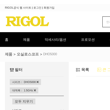
RIGOL공식 웹 사이트
|
로그인
|
회원가입
홈
제품
악세사리/옵션
프로모션
제품
오실로스코프
DHO5000
필터
목록
큰 
시리즈： DHO5000
대역폭： 1.5GHz
모두 지우기