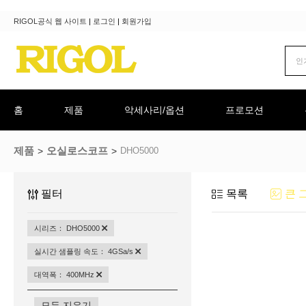
RIGOL공식 웹 사이트
|
로그인
|
회원가입
홈
제품
악세사리/옵션
프로모션
제품
오실로스코프
DHO5000
필터
목록
큰 
시리즈： DHO5000
실시간 샘플링 속도： 4GSa/s
대역폭： 400MHz
모두 지우기