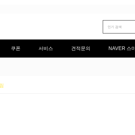
쿠폰
서비스
견적문의
NAVER 
림