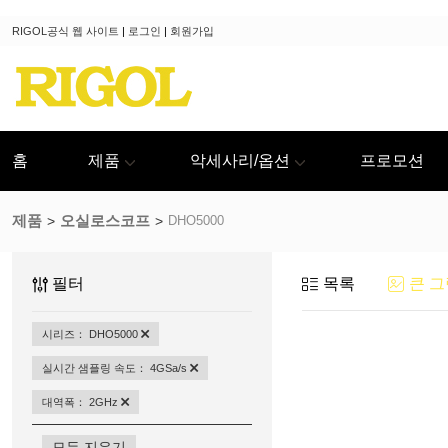
RIGOL공식 웹 사이트
|
로그인
|
회원가입
홈
제품
악세사리/옵션
프로모션
제품
오실로스코프
DHO5000
필터
목록
큰 그
시리즈： DHO5000
실시간 샘플링 속도： 4GSa/s
대역폭： 2GHz
모두 지우기