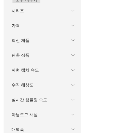
시리즈
가격
최신 제품
판촉 상품
파형 캡처 속도
수직 해상도
실시간 샘플링 속도
아날로그 채널
대역폭