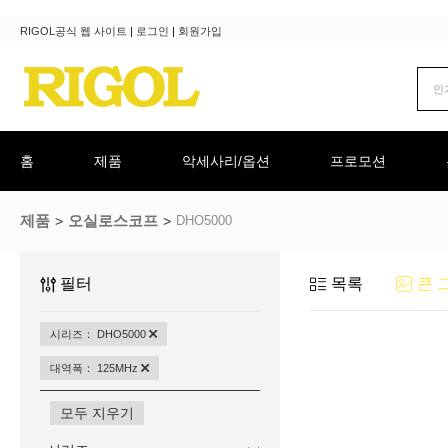
RIGOL공식 웹 사이트
|
로그인
|
회원가입
홈
제품
악세사리/옵션
프로모션
제품
오실로스코프
DHO5000
필터
목록
큰 
시리즈： DHO5000
대역폭： 125MHz
모두 지우기