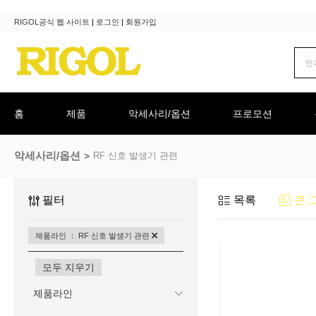
RIGOL공식 웹 사이트
|
로그인
|
회원가입
홈
제품
악세사리/옵션
프로모션
악세사리/옵션
RF 신호 발생기 관련
필터
목록
큰 
제품라인 ： RF 신호 발생기 관련
모두 지우기
제품라인