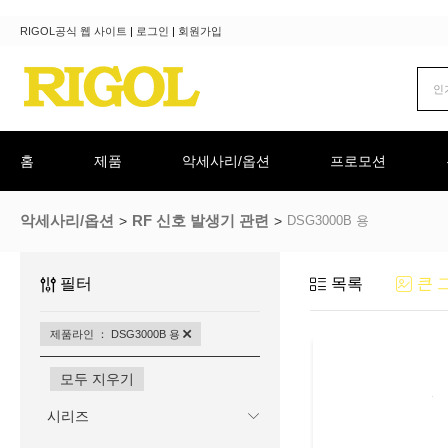
RIGOL공식 웹 사이트
|
로그인
|
회원가입
홈
제품
악세사리/옵션
프로모션
악세사리/옵션
RF 신호 발생기 관련
DSG3000B 용
필터
목록
큰 
제품라인 ： DSG3000B 용
모두 지우기
시리즈