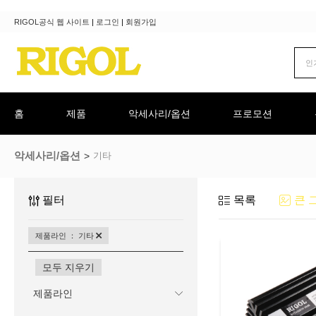
RIGOL공식 웹 사이트
|
로그인
|
회원가입
홈
제품
악세사리/옵션
프로모션
악세사리/옵션
기타
필터
목록
큰 
제품라인 ： 기타
모두 지우기
제품라인