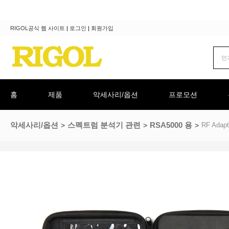
RIGOL공식 웹 사이트
|
로그인
|
회원가입
홈
제품
악세사리/옵션
프로모션
악세사리/옵션
스펙트럼 분석기 관련
RSA5000 용
RF Adapt