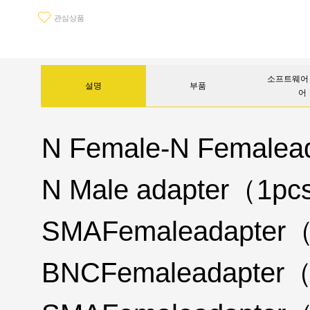
관심상품
소프트웨어 
설명
부품
어
N Female-N Female
N Male adapter（1pc
SMAFemaleadapter（
BNCFemaleadapter