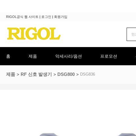
RIGOL공식 웹 사이트
|
로그인
|
회원가입
홈
제품
악세사리/옵션
프로모션
제품
RF 신호 발생기
DSG800
DSG836