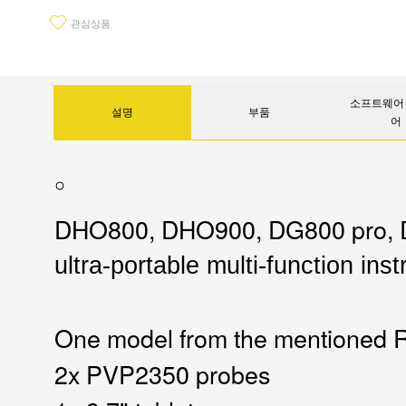
관심상품
소프트웨어 
설명
부품
어
DHO800, DHO900, DG800 pro, 
ultra-portable multi-function in
One model from the mentioned Ri
2x PVP2350 probes