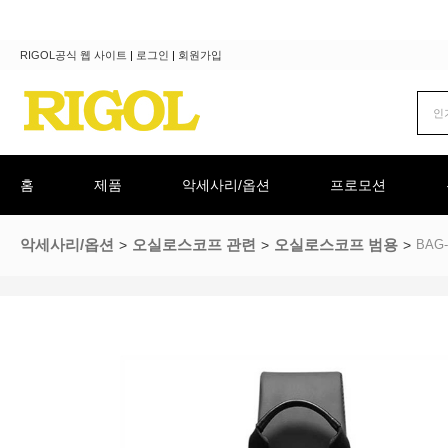
RIGOL공식 웹 사이트
|
로그인
|
회원가입
홈
제품
악세사리/옵션
프로모션
악세사리/옵션
오실로스코프 관련
오실로스코프 범용
BAG-