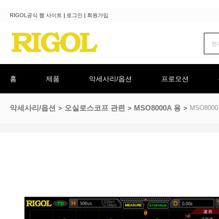
RIGOL공식 웹 사이트
|
로그인
|
회원가입
홈
제품
악세사리/옵션
프로모션
악세사리/옵션
오실로스코프 관련
MSO8000A 용
MSO8000