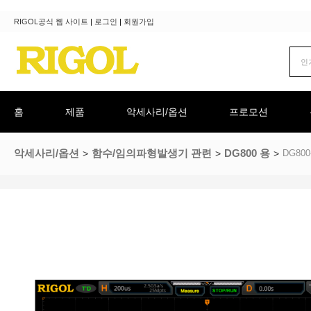
RIGOL공식 웹 사이트
|
로그인
|
회원가입
홈
제품
악세사리/옵션
프로모션
악세사리/옵션
함수/임의파형발생기 관련
DG800 용
DG800