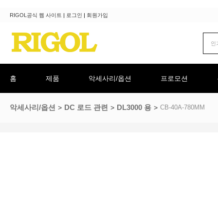
RIGOL공식 웹 사이트
|
로그인
|
회원가입
홈
제품
악세사리/옵션
프로모션
악세사리/옵션
DC 로드 관련
DL3000 용
CB-40A-780MM